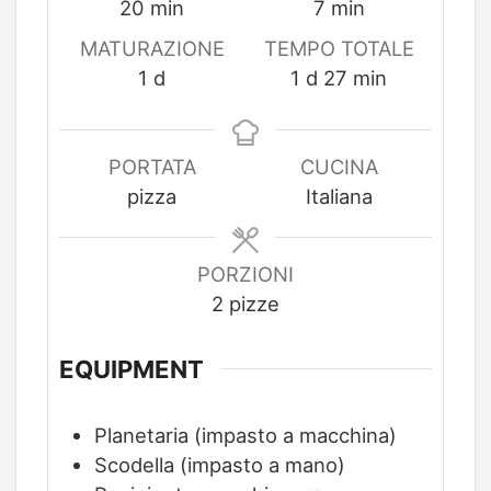
minuti
minuti
20
min
7
min
MATURAZIONE
TEMPO TOTALE
day
day
minuti
1
d
1
d
27
min
PORTATA
CUCINA
pizza
Italiana
PORZIONI
2
pizze
EQUIPMENT
Planetaria (impasto a macchina)
Scodella (impasto a mano)