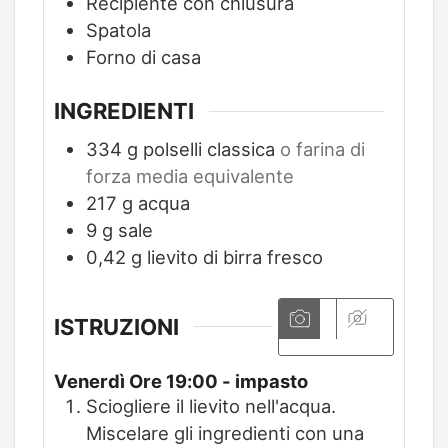
Recipiente con chiusura
Spatola
Forno di casa
INGREDIENTI
334
g
polselli classica
o farina di
forza media equivalente
217
g
acqua
9
g
sale
0,42
g
lievito di birra fresco
ISTRUZIONI
Venerdì Ore 19:00 - impasto
Sciogliere il lievito nell'acqua.
Miscelare gli ingredienti con una