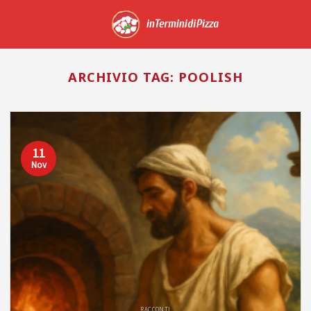
Skip
to
content
ARCHIVIO TAG:
POOLISH
11
Nov
RACCONTI